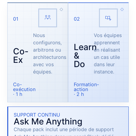
01
02
Nous
Vos équipes
configurons,
apprennent
Learn
Co-
arbitrons ou
en réalisant
&
architecturons
un cas utile
Ex
Do
avec vos
dans leur
équipes.
instance.
Co-
Formation-
exécution
action
· 1 h
· 2 h
SUPPORT CONTINU
Ask Me Anything
Chaque pack inclut une période de support